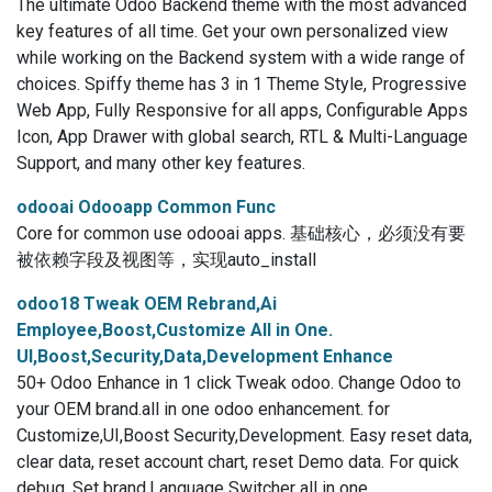
The ultimate Odoo Backend theme with the most advanced
key features of all time. Get your own personalized view
while working on the Backend system with a wide range of
choices. Spiffy theme has 3 in 1 Theme Style, Progressive
Web App, Fully Responsive for all apps, Configurable Apps
Icon, App Drawer with global search, RTL & Multi-Language
Support, and many other key features.
odooai Odooapp Common Func
Core for common use odooai apps. 基础核心，必须没有要
被依赖字段及视图等，实现auto_install
odoo18 Tweak OEM Rebrand,Ai
Employee,Boost,Customize All in One.
UI,Boost,Security,Data,Development Enhance
50+ Odoo Enhance in 1 click Tweak odoo. Change Odoo to
your OEM brand.all in one odoo enhancement. for
Customize,UI,Boost Security,Development. Easy reset data,
clear data, reset account chart, reset Demo data. For quick
debug. Set brand,Language Switcher all in one.